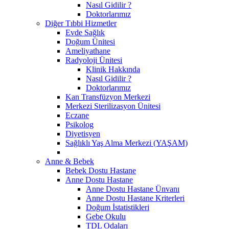
Nasıl Gidilir ?
Doktorlarımız
Diğer Tıbbi Hizmetler
Evde Sağlık
Doğum Ünitesi
Ameliyathane
Radyoloji Ünitesi
Klinik Hakkında
Nasıl Gidilir ?
Doktorlarımız
Kan Transfüzyon Merkezi
Merkezi Sterilizasyon Ünitesi
Eczane
Psikolog
Diyetisyen
Sağlıklı Yaş Alma Merkezi (YAŞAM)
Anne & Bebek
Bebek Dostu Hastane
Anne Dostu Hastane
Anne Dostu Hastane Ünvanı
Anne Dostu Hastane Kriterleri
Doğum İstatistikleri
Gebe Okulu
TDL Odaları