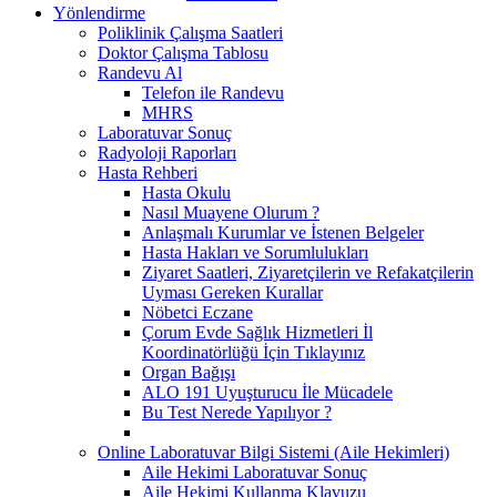
Yönlendirme
Poliklinik Çalışma Saatleri
Doktor Çalışma Tablosu
Randevu Al
Telefon ile Randevu
MHRS
Laboratuvar Sonuç
Radyoloji Raporları
Hasta Rehberi
Hasta Okulu
Nasıl Muayene Olurum ?
Anlaşmalı Kurumlar ve İstenen Belgeler
Hasta Hakları ve Sorumlulukları
Ziyaret Saatleri, Ziyaretçilerin ve Refakatçilerin
Uyması Gereken Kurallar
Nöbetci Eczane
Çorum Evde Sağlık Hizmetleri İl
Koordinatörlüğü İçin Tıklayınız
Organ Bağışı
ALO 191 Uyuşturucu İle Mücadele
Bu Test Nerede Yapılıyor ?
Online Laboratuvar Bilgi Sistemi (Aile Hekimleri)
Aile Hekimi Laboratuvar Sonuç
Aile Hekimi Kullanma Klavuzu