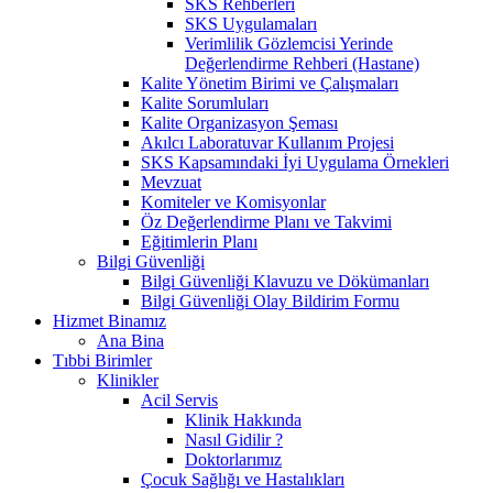
SKS Rehberleri
SKS Uygulamaları
Verimlilik Gözlemcisi Yerinde
Değerlendirme Rehberi (Hastane)
Kalite Yönetim Birimi ve Çalışmaları
Kalite Sorumluları
Kalite Organizasyon Şeması
Akılcı Laboratuvar Kullanım Projesi
SKS Kapsamındaki İyi Uygulama Örnekleri
Mevzuat
Komiteler ve Komisyonlar
Öz Değerlendirme Planı ve Takvimi
Eğitimlerin Planı
Bilgi Güvenliği
Bilgi Güvenliği Klavuzu ve Dökümanları
Bilgi Güvenliği Olay Bildirim Formu
Hizmet Binamız
Ana Bina
Tıbbi Birimler
Klinikler
Acil Servis
Klinik Hakkında
Nasıl Gidilir ?
Doktorlarımız
Çocuk Sağlığı ve Hastalıkları