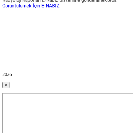
Radyoloji Raporları E-Nabız Sistemine gönderilmektedir.
Görüntülemek İçin
E-NABIZ
.
2026
×