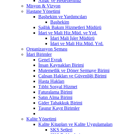
Amaç ve Hedeflerimiz
Misyon & Vizyon
Hastane Yönetimi
Başhekim ve Yardımcıları
Başhekim
Sağlık Bakım Hizmetleri Müdürü
İdari ve Mali Hiz.Müd. ve Yrd.
İdari Mali İşler Müdürü
İdari ve Mali Hiz.Müd. Yrd.
Organizasyon Şeması
İdari Birimler
Genel Evrak
İnsan Kaynakları Birimi
Mutemetlik ve Döner Sermaye Birimi
Çalışan Hakları ve Güvenliği Birimi
Hasta Hakları
Tıbbi Sosyal Hizmet
Faturalama Birimi
Satın Alma Birimi
Gider Tahakkuk Birimi
Taşınır Kayıt Birimler
Kalite Yönetimi
Kalite Kitapları ve Kalite Uygulamaları
SKS Setleri